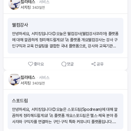
필라테스
ᆞ
서비스
는 회사가 부담해요.(3)자격증을 취득하면 출근 없이 앱 하나로 소득을
서치킹
343일전
만들 수 있어요.(4)시작부터 함께하는 전문 매니저가 전 과정을 도와드
려요.(5)나도 모르게 보험전문지식이 향상되어 있어요. ■ 절차가 궁
금해요 ■ 소득이 얼마나 생길까요?내가 가입한 보험의 월 보험료의 1
웰컴강사
3배의 수수료와 축하금 최대 60만원을 받을 수 있어요 [예시] 보험료
10만원 ■ 시험이 많이 어렵나요? 아니요! 하지만, 모의고사 문제와
안녕하세요, 서치킹입니다😊오늘은 웰컴강사(웰컴강사코리아) 플랫폼
답만 외우면 헷갈릴 수 있으니 보기 내용의 이해가 필요해요. (예) 모의
에 대해 깔끔하게 정리해드릴게요! 🚀 플랫폼 개요웰컴강사는 강사 구
고사에서 ‘틀린 것’은? 으로 외웠는데, 실제 시험에서는 ‘맞는 것을 고
인구직과 교육 컨설팅을 결합한 국내 플랫폼으로, 강사와 교육기관을
르시오’가 나오게 될 수 있으니 암기할 때 주의가 필요해요! √ 모의고사
연결해 주고 다양한 교육 프로그램 운영을 지원하는 서비스를 제공합
점수를 70점 이상 목표로 반복적으로 풀면서 점차 점수를 높여보세
니다. 🔑 주요 서비스 및 기능⦁ 강사 구인·구직 연계: 강사 프로필 등록,
요! ■ 시험신청 및 시험공부 꿀팁!1. wonder 앱에서 회원가입 후 ‘도
좋아요
댓글
공유
기관 채용공고 제공, 자동 매칭 시스템⦁ 교육 컨설팅 & 커리큘럼 개발:
전’탭에서 원하는 시험 일정에 맞춰 시험신청을 해보세요. 2. 시험일 2
기관 맞춤형 교육 설계, 강사 직무교육, 강의 설계 지원⦁ 온라인·오프라
~3주 전부터 동영상강의,모의고사, 요약정리를 반복해서 하루에 일정
인 강의 지원: 강사 개별 강의 개설, 기업·단체 출강, 수강생 관리 시스
필라테스
ᆞ
서비스
시간을 정해두고 벼락치기로 집중도를 높여보세요. 모의고사는 최소 4
템 제공 💰 사업 구조와 수익 모델⦁ 중개 수수료: 강사와 기관 매칭 성
서치킹
343일전
~5번 풀어 보시는 게 좋아요. 3. 시험 직전에는 실제 시험처럼 PDF파
사 시 일정 비율 수수료 부과⦁ 채용공고 게재료: 구인기관이 채용공고
일을 출력하여 모의고사를 풀어보는 것도 좋아요! 시험안내 문자도 꼼
를 올릴 때 유료 과금 구조⦁ 프리미엄 서비스: 컨설팅, 멘토링, 프로필
스포드림
꼼하게 읽어 보시고 준비물 챙겨주세요. 2과목 모두 60점 이상 시 합
노출 강화 등 부가 상품 판매 👩‍🏫 강사 회원 혜택 & 수수료 구조⦁ 등
격입니다!
급제 혜택: VIP 강사 등급 시 우선 매칭, 수수료 우대, 할인 혜택⦁ 수수
안녕하세요, 서치킹입니다😊오늘은 스포드림(Spodream)에 대해 깔
료율:개인 강의: 시간당 약 5만~15만 원그룹·온라인 강의: 경력과 분
끔하게 정리해드릴게요! 🚀 플랫폼 개요스포드림은 헬스·체육 분야 종
야에 따라 다양한 커미션 모델 적용⦁ 마케팅 지원: SNS 홍보, 강의 콘
사자와 구직자를 연결하는 구인·구직 특화 커뮤니티 플랫폼입니다.처
텐츠 판매, 자체 프로그램 개발 지원 🌟 특징 및 시장 포지션⦁ 다양한
음에는 홈페이지와 다음 카페를 병행했지만, 현재는 다음 카페 중심 운