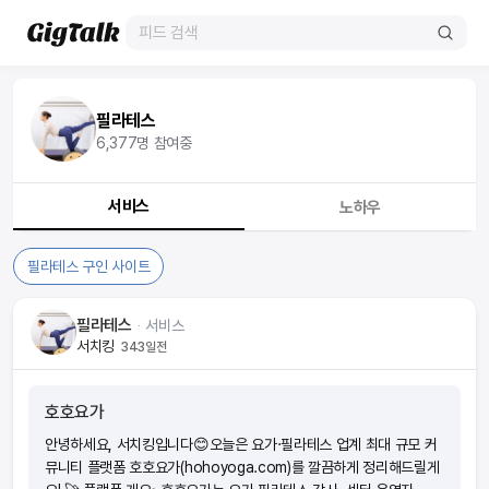
필라테스
6,377
명 참여중
서비스
노하우
필라테스 구인 사이트
필라테스
ᆞ
서비스
서치킹
343일전
호호요가
안녕하세요, 서치킹입니다😊오늘은 요가·필라테스 업계 최대 규모 커
뮤니티 플랫폼 호호요가(hohoyoga.com)를 깔끔하게 정리해드릴게