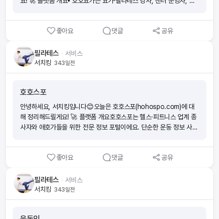
요! 🚀 플랫폼 개요⦁ 호호요가는 요가·필라테스 강사, 센터 운영자, 구
직자들을 연결하는 전문 온라인 커뮤니티 겸 취업 플랫폼이에요.⦁ 구인
구직, 센터 매매, 온라인 강의까지 통합 제공해 업계 종사자들이 실질
좋아요
댓글
공유
적인 도움을 받을 수 있는 곳이죠. 🔑 핵심 서비스 및 특징⦁ 강사 특화
구인구직: 요가·필라테스뿐 아니라 발레, 댄스, 트레이닝 등 세분화된
카테고리 제공 → 업계 종사자들의 빠른 이직·취업 가능⦁ 강사 커뮤니
필라테스
ᆞ
서비스
티: 자격증 정보, 커리어 팁, 현장 노하우 공유가 활발한 이야기방 운영
서치킹
343일전
⦁ 온·오프라인 수업 지원: 코로나 이후 온라인 라이브 클래스, 영상 강
의까지 확대⦁ 센터 매매·대관 정보: 실제 운영자에게 꼭 필요한 센터 매
호호스포
매/임대 정보 제공 🌟 사용자 경험과 장점⦁ 체계적인 수업 구조: 초보
자도 쉽게 따라올 수 있고 강사 피드백이 탄탄 → 재등록률 높음⦁ 합리
안녕하세요, 서치킹입니다😊오늘은 호호스포(hohospo.com)에 대
적 가격대: 1회권 약 2만 원대, 월 정기권 10만 원대 멤버십 → 가격 경
해 정리해드릴게요! 🚀 플랫폼 개요호호스포는 헬스·피트니스 업계 종
쟁력 👍⦁ 접근성: 도심 주요 센터 + 온라인 수업 병행 → 다양한 라이
사자와 애호가들을 위한 전문 정보 포털이에요. 단순한 운동 정보 사이
프스타일 대응 🏷️ 플랫폼 포지셔닝⦁ 회원제 커뮤니티: 무료 회원가입
트를 넘어서, 실제 피트니스 대회 일정과 접수 안내까지 제공하면서 업
후 다양한 정보 열람 가능⦁ 직종 특화 정보 집중: 일반 채용 플랫폼보다
계와 직접 연결되는 점이 특징입니다. 🔑 주요 특징⦁ 헬스 정보 허브:
피트니스 업계 맞춤형 데이터 제공⦁ 소규모 정예 수업 운영: 1:10 이하,
좋아요
댓글
공유
운동·헬스 관련 자료를 한눈에 확인할 수 있는 구조⦁ 대회/행사 안내:
전문 강사진 배치 → 개별 피드백 강화⦁ 네트워킹 허브: 오프라인 워크
NGA 아시아 피트니스 대회 등 업계 공식 이벤트 연동⦁ 웹·앱 접근성:
숍, 커뮤니티 이벤트로 강사 간 활발한 교류 ⚖️ 경쟁력 및 참고 포인트⦁
온라인/모바일에서 모두 활용 가능해 사용자 편의성 높음 🎯 타겟층⦁
필라테스
ᆞ
서비스
국내 요가·필라테스 업계에서 가장 활발한 커뮤니티로 자리 잡음⦁ 강사
헬스 입문자부터 숙련 트레이너까지⦁ 피트니스 대회 참가자 및 업계 실
서치킹
343일전
간 실무 Q&A, 노하우 공유 집중⦁ 앱(App Store, Google Play) + 웹
무자→ 폭넓지만 특히 대회·행사 참가자 중심으로 강점이 드러납니
동시 운영 → 높은 접근성⦁ 최근에는 온라인 강의·커리어 컨설팅 서비
다. ⚖️ 경쟁력 포인트⦁ 네이버 카페나 헬스 커뮤니티와 달리, 실제 오프
스 등으로 영역 확장 중 ✅ 정리하자면호호요가는 단순한 구인구직 플
운동인