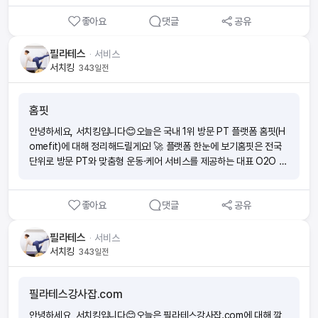
분야 강사 모집: 영어, 운동, 예체능, 기업교육 등 멀티 카테고리⦁ 파트
영으로 전환된 상태예요. 🔑 주요 특징 및 서비스⦁ 커뮤니티 기반: 헬
너십 확장성: 기업, 학원, 문화센터, 공공기관까지 연결 확대⦁ 플랫폼
좋아요
댓글
공유
스트레이너, 스포츠센터 운영자, 구직자 등이 모여 구인·구직, 업계 정
차별화: 단순 채용 연계에 그치지 않고 교육 컨설팅·강의 운영까지 풀
보, 네트워킹을 활발히 진행합니다.⦁ 회원 규모: 한때 15만 명 이상의
패키지 지원 📌 정리하자면웰컴강사는 강사 채용 매칭뿐 아니라 교육
회원이 활동하며 업계 대표 커뮤니티로 자리잡았어요.⦁ 무료 이용 정
필라테스
ᆞ
서비스
기획·강의 운영까지 지원하는 종합 플랫폼입니다. 단순한 구인구직 사
책: 공식 홈페이지 운영 당시 전 서비스 무료 제공을 내세웠으나, 현재
서치킹
343일전
이트에서 벗어나, 교육 시장의 컨설팅 + 매칭 + 강의 운영을 아우르는
는 카페로만 운영됩니다.⦁ 운영 규칙: 1인/1회사당 1페이지 1게시물만
하이브리드 플랫폼으로 자리매김하고 있다고 볼 수 있네요👍
등록 가능, 규칙 위반 시 강력 제재 → 커뮤니티 신뢰도 강화. 📌 현재
홈핏
운영 현황⦁ 공식 사이트: spodream.co.kr은 사실상 폐쇄 상태, 안내
문만 남아 있어요.⦁ 다음 카페 전환: 현재 모든 활동은 스포드림 다음
안녕하세요, 서치킹입니다😊오늘은 국내 1위 방문 PT 플랫폼 홈핏(H
카페에서 이루어지고 있습니다.⦁ 핵심 활동: 구인구직 공고, 지역 네트
omefit)에 대해 정리해드릴게요! 🚀 플랫폼 한눈에 보기홈핏은 전국
워킹, 업계 소식 공유. 🌟 강점 포인트🎯 헬스·스포츠 업계 특화: 일반
단위로 방문 PT와 맞춤형 운동·케어 서비스를 제공하는 대표 O2O 플
취업 사이트에서는 보기 힘든 전문 직종 정보 제공🔒 철저한 관리: 도배
랫폼이에요.검증된 전문가 네트워크와 차별화된 품질 관리 시스템을
·스팸 차단, 규정 위반자 영구 퇴출 → 신뢰 기반 유지🤝 네트워킹 효
무기로, 최근 몇 년간 급성장을 거듭하며 방문 PT 시장의 선두주자로
과: 업계 종사자들이 직접 연결되어 현장감 있는 정보 교류 ⚠️ 참고사
좋아요
댓글
공유
자리 잡았습니다. 🔑 주요 특징⦁ 전문가 직접 방문: 고객이 원하는 시
항⦁ 홈페이지 기능은 사실상 사라져 플랫폼적 확장성은 제한적이에요.⦁
간·장소에 코치가 찾아가 PT, 요가, 명상, 미술, 음악 등 다양한 레슨을
대신 커뮤니티 성격이 강해 실질적인 네트워킹·정보 교환에는 여전히
진행⦁ 방대한 전문가 풀: 2025년 기준, 전국 2,000명+ 전문가 / 누적
필라테스
ᆞ
서비스
가치가 있습니다. 정리하자면, 스포드림은 지금은 다음 카페 중심의 체
17만 회 수업 기록⦁ 서비스 다각화: 기존 운동 서비스에서 → 요가·명
서치킹
343일전
육·헬스 업계 대표 구인구직 커뮤니티라고 볼 수 있습니다. 업계 사람
상·미술·음악 등으로 확장 💰 수익모델 & 수수료⦁ 기본 구조: 고객이 지
들과 직접 연결되고 싶으신 분들에게 여전히 유효한 네트워크 공간이
불한 레슨비에서 홈핏이 일정 비율을 중개 수수료로 가져가는 구조⦁ B
에요💪
필라테스강사잡.com
2B 서비스: 기업·기관 단체 운동/건강 프로그램 운영을 통해 매출 다각
화⦁ 수수료율: 공식적으로는 개별 안내이지만, 업계 평균(10~30%) 범
안녕하세요, 서치킹입니다😊오늘은 필라테스강사잡.com에 대해 깔