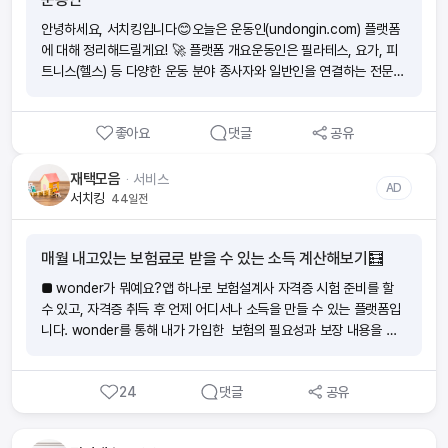
라인 산업과 직접 연결⦁ 단순 Q&A보다는 행사, 실무, 참가 안내 등 현
랫폼이 아니라, 업계 네트워킹과 실무 정보를 통합 제공하는 국내 대표
장성 있는 정보 제공 📌 시사점호호스포는 아직 대형 커뮤니티처럼 대
안녕하세요, 서치킹입니다😊오늘은 운동인(undongin.com) 플랫폼
허브예요. 강사·운영자·구직자 모두에게 필요한 서비스를 제공하며, 요
중적인 트래픽을 가진 플랫폼은 아니에요. 하지만 피트니스 업계 실무
에 대해 정리해드릴게요! 🚀 플랫폼 개요운동인은 필라테스, 요가, 피
가·필라테스 업계 종사자라면 필수적으로 들르는 플랫폼이라고 볼 수
자와 행사 참가자에게 특화된 니치 포털로서, 네트워킹 및 실무 정보
트니스(헬스) 등 다양한 운동 분야 종사자와 일반인을 연결하는 전문
있습니다🙌
접근성에서 강점을 확보하고 있습니다.👉 정리하자면, 호호스포는
커뮤니티형 플랫폼입니다.회원 유형은 일반인 / 강사 / 센터로 나뉘며,
“헬스 정보를 넘어 실제 무대로 연결해주는 실무형 피트니스 포털”이
목적에 따라 맞춤형 서비스를 이용할 수 있어요. 🔑 핵심 서비스👩‍🏫
라 평가할 수 있겠습니다💪
좋아요
댓글
공유
강사·센터 구인구직: 업계 맞춤형 채용 게시판💪 PT 강사 찾기: 개인
회원이 원하는 강사 탐색 가능🏢 센터 정보·양도양수: 센터 운영자끼리
거래·정보 교환🎓 세미나·워크샵 안내: 오프라인 행사 및 자격증 과정
재택모음
ᆞ
서비스
AD
공유📚 운동 정보 커뮤니티: 자료·웹진·스터디·건강 상식 소통 💰 수익
서치킹
44일전
모델 (BM)운동인의 비즈니스 구조는 일반 구인구직·광고 플랫폼과 유
사합니다.💵 중개 수수료: 강사 매칭·구인구직 거래 기반📢 광고 수익:
매월 내고있는 보험료로 받을 수 있는 소득 계산해보기🧮
배너, 콘텐츠 광고 노출⭐ 프리미엄 서비스: 프로필 상위 노출, 유료 세
미나 등록, 스페셜 공고 ⚖️ 경쟁 플랫폼 대비 특징⦁ 정보량: 호호요가,
■ wonder가 뭐예요?앱 하나로 보험설계사 자격증 시험 준비를 할
스포드림 등 기존 커뮤니티보다 풍부한 채용·센터 정보⦁ UI/UX: 최신
수 있고, 자격증 취득 후 언제 어디서나 소득을 만들 수 있는 플랫폼입
트렌드를 반영한 깔끔하고 직관적인 화면 구성⦁ 커뮤니티 활성화: 운동
니다. wonder를 통해 내가 가입한 보험의 필요성과 보장 내용을 이
관련 지식, 건강 상식, 실시간 소통 강화 📌 결론운동인은 “운동 업계
해하여 위험에 대비하는 분들이 늘어나고 있어요. ‘보험을 더 가까이!
의 잡코리아+커뮤니티 버전”이라고 볼 수 있습니다.특히,⦁ 방대한 구
더 편리하게! ‘ wonder앱으로 하면 지출이었던 보험료가 소득이 돼요.
인구직 데이터⦁ 빠른 세미나 안내⦁ 직관적 UI/UX이 3가지가 핵심 경쟁
24
댓글
공유
■ 요즘 보험 부업이 많던데요 wonder의 장점은 뭔가요?(1)내 라
력입니다✨
이프스타일에 방해되지 않게 스스로 자격증 준비가 가능해요. 휴먼압
박이 없어요.(2)초기자본 비용이 없어요. 시험 응시료, 온라인 교육비